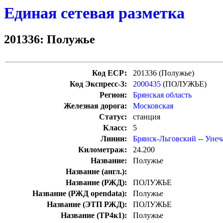
Единая сетевая разметка
201336: Полужье
Код ЕСР:
201336 (Полужье)
Код Экспресс-3:
2000435
(ПОЛУЖЬЕ)
Регион:
Брянская область
Железная дорога:
Московская
Статус:
станция
Класс:
5
Линии:
Брянск-Льговский -- Унеч
Километраж:
24.200
Название:
Полужье
Название (англ.):
Название (РЖД):
ПОЛУЖЬЕ
Название (РЖД opendata):
Полужье
Название (ЭТП РЖД):
ПОЛУЖЬЕ
Название (ТР4к1):
Полужье