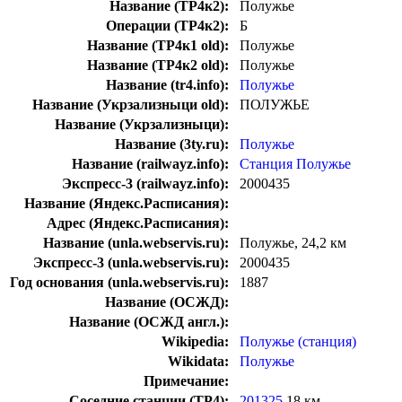
Название (ТР4к2):
Полужье
Операции (ТР4к2):
Б
Название (ТР4к1 old):
Полужье
Название (ТР4к2 old):
Полужье
Название (tr4.info):
Полужье
Название (Укрзализныци old):
ПОЛУЖЬЕ
Название (Укрзализныци):
Название (3ty.ru):
Полужье
Название (railwayz.info):
Станция Полужье
Экспресс-3 (railwayz.info):
2000435
Название (Яндекс.Расписания):
Адрес (Яндекс.Расписания):
Название (unla.webservis.ru):
Полужье, 24,2 км
Экспресс-3 (unla.webservis.ru):
2000435
Год основания (unla.webservis.ru):
1887
Название (ОСЖД):
Название (ОСЖД англ.):
Wikipedia:
Полужье (станция)
Wikidata:
Полужье
Примечание:
Соседние станции (ТР4):
201325
18 км