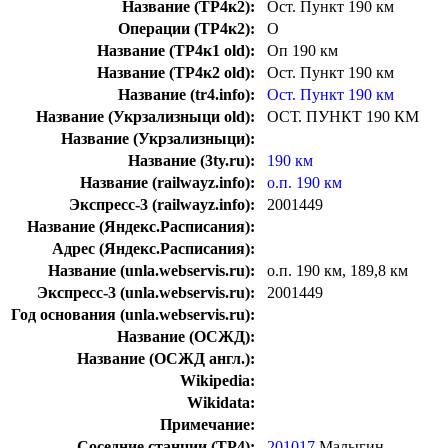
Название (ТР4к2):
Ост. Пункт 190 км
Операции (ТР4к2):
О
Название (ТР4к1 old):
Оп 190 км
Название (ТР4к2 old):
Ост. Пункт 190 км
Название (tr4.info):
Ост. Пункт 190 км
Название (Укрзализныци old):
ОСТ. ПУНКТ 190 КМ
Название (Укрзализныци):
Название (3ty.ru):
190 км
Название (railwayz.info):
о.п. 190 км
Экспресс-3 (railwayz.info):
2001449
Название (Яндекс.Расписания):
Адрес (Яндекс.Расписания):
Название (unla.webservis.ru):
о.п. 190 км, 189,8 км
Экспресс-3 (unla.webservis.ru):
2001449
Год основания (unla.webservis.ru):
Название (ОСЖД):
Название (ОСЖД англ.):
Wikipedia:
Wikidata:
Примечание:
Соседние станции (ТР4):
201017
Малыгин