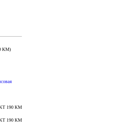
0 КМ)
нсовая
Т 190 КМ
Т 190 КМ