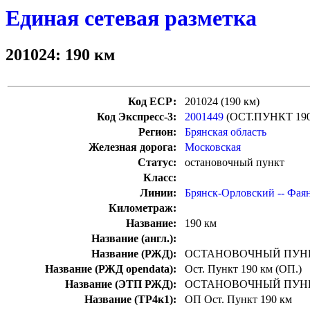
Единая сетевая разметка
201024: 190 км
Код ЕСР:
201024 (190 км)
Код Экспресс-3:
2001449
(ОСТ.ПУНКТ 19
Регион:
Брянская область
Железная дорога:
Московская
Статус:
остановочный пункт
Класс:
Линии:
Брянск-Орловский -- Фая
Километраж:
Название:
190 км
Название (англ.):
Название (РЖД):
ОСТАНОВОЧНЫЙ ПУНК
Название (РЖД opendata):
Ост. Пункт 190 км (ОП.)
Название (ЭТП РЖД):
ОСТАНОВОЧНЫЙ ПУНК
Название (ТР4к1):
ОП Ост. Пункт 190 км