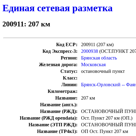
Единая сетевая разметка
200911: 207 км
Код ЕСР:
200911 (207 км)
Код Экспресс-3:
2000938
(ОСТ.ПУНКТ 20
Регион:
Брянская область
Железная дорога:
Московская
Статус:
остановочный пункт
Класс:
Линии:
Брянск-Орловский -- Фая
Километраж:
Название:
207 км
Название (англ.):
Название (РЖД):
ОСТАНОВОЧНЫЙ ПУНК
Название (РЖД opendata):
Ост. Пункт 207 км (ОП.)
Название (ЭТП РЖД):
ОСТАНОВОЧНЫЙ ПУНК
Название (ТР4к1):
ОП Ост. Пункт 207 км