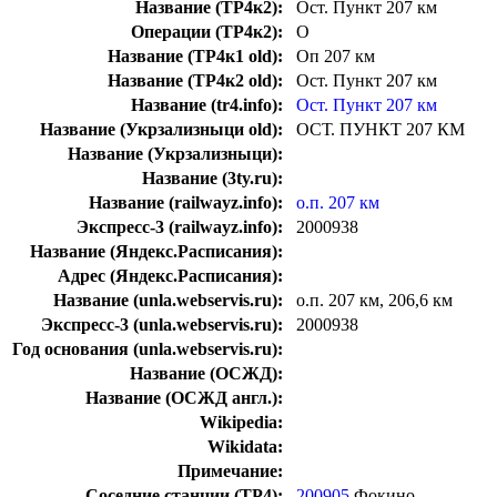
Название (ТР4к2):
Ост. Пункт 207 км
Операции (ТР4к2):
О
Название (ТР4к1 old):
Оп 207 км
Название (ТР4к2 old):
Ост. Пункт 207 км
Название (tr4.info):
Ост. Пункт 207 км
Название (Укрзализныци old):
ОСТ. ПУНКТ 207 КМ
Название (Укрзализныци):
Название (3ty.ru):
Название (railwayz.info):
о.п. 207 км
Экспресс-3 (railwayz.info):
2000938
Название (Яндекс.Расписания):
Адрес (Яндекс.Расписания):
Название (unla.webservis.ru):
о.п. 207 км, 206,6 км
Экспресс-3 (unla.webservis.ru):
2000938
Год основания (unla.webservis.ru):
Название (ОСЖД):
Название (ОСЖД англ.):
Wikipedia:
Wikidata:
Примечание:
Соседние станции (ТР4):
200905
Фокино