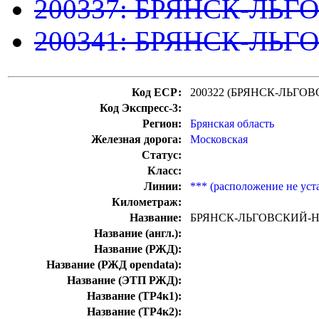
200337: БРЯНСК-ЛЬГ
200341: БРЯНСК-ЛЬГ
Код ЕСР:
200322 (БРЯНСК-ЛЬГО
Код Экспресс-3:
Регион:
Брянская область
Железная дорога:
Московская
Статус:
Класс:
Линии:
*** (расположение не уст
Километраж:
Название:
БРЯНСК-ЛЬГОВСКИЙ-
Название (англ.):
Название (РЖД):
Название (РЖД opendata):
Название (ЭТП РЖД):
Название (ТР4к1):
Название (ТР4к2):