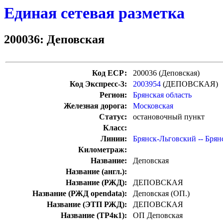
Единая сетевая разметка
200036: Деповская
Код ЕСР:
200036 (Деповская)
Код Экспресс-3:
2003954
(ДЕПОВСКАЯ)
Регион:
Брянская область
Железная дорога:
Московская
Статус:
остановочный пункт
Класс:
Линии:
Брянск-Льговский -- Бря
Километраж:
Название:
Деповская
Название (англ.):
Название (РЖД):
ДЕПОВСКАЯ
Название (РЖД opendata):
Деповская (ОП.)
Название (ЭТП РЖД):
ДЕПОВСКАЯ
Название (ТР4к1):
ОП Деповская