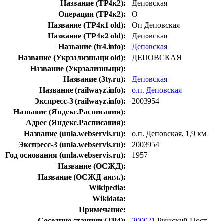
Название (ТР4к2):
Деповская
Операции (ТР4к2):
О
Название (ТР4к1 old):
Оп Деповская
Название (ТР4к2 old):
Деповская
Название (tr4.info):
Деповская
Название (Укрзализныци old):
ДЕПОВСКАЯ
Название (Укрзализныци):
Название (3ty.ru):
Деповская
Название (railwayz.info):
о.п. Деповская
Экспресс-3 (railwayz.info):
2003954
Название (Яндекс.Расписания):
Адрес (Яндекс.Расписания):
Название (unla.webservis.ru):
о.п. Деповская, 1,9 км
Экспресс-3 (unla.webservis.ru):
2003954
Год основания (unla.webservis.ru):
1957
Название (ОСЖД):
Название (ОСЖД англ.):
Wikipedia:
Wikidata:
Примечание:
Соседние станции (ТР4):
200021
Рижский Пост