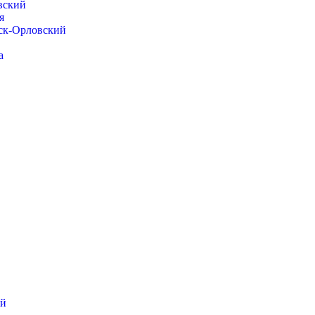
вский
я
нск-Орловский
а
ий