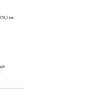
.
378,5 км
ный
й