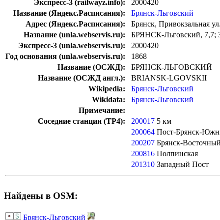
Экспресс-3 (railwayz.info):
2000420
Название (Яндекс.Расписания):
Брянск-Льговский
Адрес (Яндекс.Расписания):
Брянск, Привокзальная ул
Название (unla.webservis.ru):
БРЯНСК-Льговский, 7,7; 
Экспресс-3 (unla.webservis.ru):
2000420
Год основания (unla.webservis.ru):
1868
Название (ОСЖД):
БРЯНСК-ЛЬГОВСКИЙ
Название (ОСЖД англ.):
BRIANSK-LGOVSKII
Wikipedia:
Брянск-Льговский
Wikidata:
Брянск-Льговский
Примечание:
Соседние станции (ТР4):
200017
5 км
200064
Пост-Брянск-Юж
200207
Брянск-Восточны
200816
Полпинская
201310
Западный Пост
Найдены в OSM:
Брянск-Льговский