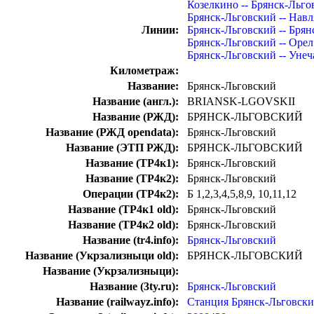
Козелкино -- Брянск-Льго
Брянск-Льговский -- Навл
Линии:
Брянск-Льговский -- Бря
Брянск-Льговский -- Орел
Брянск-Льговский -- Унеч
Километраж:
Название:
Брянск-Льговский
Название (англ.):
BRIANSK-LGOVSKII
Название (РЖД):
БРЯНСК-ЛЬГОВСКИЙ
Название (РЖД opendata):
Брянск-Льговский
Название (ЭТП РЖД):
БРЯНСК-ЛЬГОВСКИЙ
Название (ТР4к1):
Брянск-Льговский
Название (ТР4к2):
Брянск-Льговский
Операции (ТР4к2):
Б 1,2,3,4,5,8,9, 10,11,12
Название (ТР4к1 old):
Брянск-Льговский
Название (ТР4к2 old):
Брянск-Льговский
Название (tr4.info):
Брянск-Льговский
Название (Укрзализныци old):
БРЯНСК-ЛЬГОВСКИЙ
Название (Укрзализныци):
Название (3ty.ru):
Брянск-Льговский
Название (railwayz.info):
Станция Брянск-Льговск