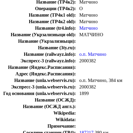
Название (ТР4к2):
Матчино
Операции (ТР4к2):
О
Название (ТР4к1 old):
Матчино
Название (ТР4к2 old):
Матчино
Название (tr4.info):
Матчино
Название (Укрзализныци old):
МАТЧИНО
Название (Укрзализныци):
Название (3ty.ru):
Название (railwayz.info):
о.п. Матчино
Экспресс-3 (railwayz.info):
2000382
Название (Яндекс.Расписания):
Адрес (Яндекс.Расписания):
Название (unla.webservis.ru):
о.п. Матчино, 384 км
Экспресс-3 (unla.webservis.ru):
2000382
Год основания (unla.webservis.ru):
1899
Название (ОСЖД):
Название (ОСЖД англ.):
Wikipedia:
Wikidata:
Примечание:
Соседние станции (ТР4):
187217
380 км