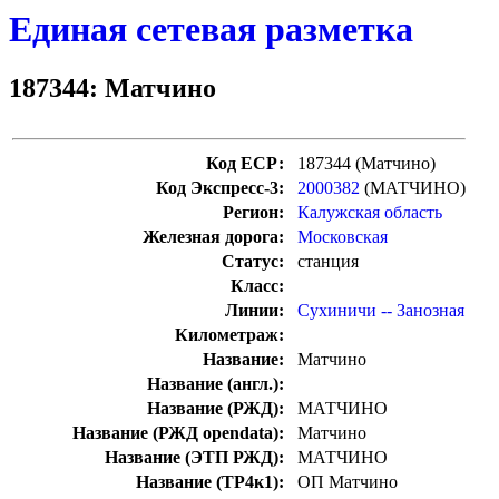
Единая сетевая разметка
187344: Матчино
Код ЕСР:
187344 (Матчино)
Код Экспресс-3:
2000382
(МАТЧИНО)
Регион:
Калужская область
Железная дорога:
Московская
Статус:
станция
Класс:
Линии:
Сухиничи -- Занозная
Километраж:
Название:
Матчино
Название (англ.):
Название (РЖД):
МАТЧИНО
Название (РЖД opendata):
Матчино
Название (ЭТП РЖД):
МАТЧИНО
Название (ТР4к1):
ОП Матчино