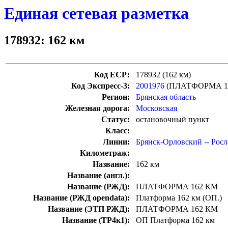
Единая сетевая разметка
178932: 162 км
Код ЕСР:
178932 (162 км)
Код Экспресс-3:
2001976
(ПЛАТФОРМА 1
Регион:
Брянская область
Железная дорога:
Московская
Статус:
остановочный пункт
Класс:
Линии:
Брянск-Орловский -- Росл
Километраж:
Название:
162 км
Название (англ.):
Название (РЖД):
ПЛАТФОРМА 162 КМ
Название (РЖД opendata):
Платформа 162 км (ОП.)
Название (ЭТП РЖД):
ПЛАТФОРМА 162 КМ
Название (ТР4к1):
ОП Платформа 162 км