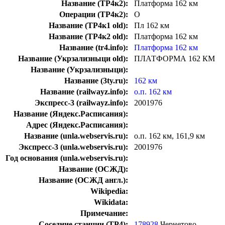
Название (ТР4к2):
Платформа 162 км
Операции (ТР4к2):
О
Название (ТР4к1 old):
Пл 162 км
Название (ТР4к2 old):
Платформа 162 км
Название (tr4.info):
Платформа 162 км
Название (Укрзализныци old):
ПЛАТФОРМА 162 КМ
Название (Укрзализныци):
Название (3ty.ru):
162 км
Название (railwayz.info):
о.п. 162 км
Экспресс-3 (railwayz.info):
2001976
Название (Яндекс.Расписания):
Адрес (Яндекс.Расписания):
Название (unla.webservis.ru):
о.п. 162 км, 161,9 км
Экспресс-3 (unla.webservis.ru):
2001976
Год основания (unla.webservis.ru):
Название (ОСЖД):
Название (ОСЖД англ.):
Wikipedia:
Wikidata:
Примечание:
Соседние станции (ТР4):
178928
Чернетово