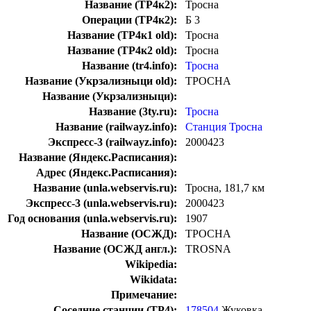
Название (ТР4к2):
Тросна
Операции (ТР4к2):
Б 3
Название (ТР4к1 old):
Тросна
Название (ТР4к2 old):
Тросна
Название (tr4.info):
Тросна
Название (Укрзализныци old):
ТРОСНА
Название (Укрзализныци):
Название (3ty.ru):
Тросна
Название (railwayz.info):
Станция Тросна
Экспресс-3 (railwayz.info):
2000423
Название (Яндекс.Расписания):
Адрес (Яндекс.Расписания):
Название (unla.webservis.ru):
Тросна, 181,7 км
Экспресс-3 (unla.webservis.ru):
2000423
Год основания (unla.webservis.ru):
1907
Название (ОСЖД):
ТРОСНА
Название (ОСЖД англ.):
TROSNA
Wikipedia:
Wikidata:
Примечание:
Соседние станции (ТР4):
178504
Жуковка