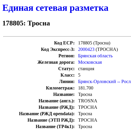
Единая сетевая разметка
178805: Тросна
Код ЕСР:
178805 (Тросна)
Код Экспресс-3:
2000423
(ТРОСНА)
Регион:
Брянская область
Железная дорога:
Московская
Статус:
станция
Класс:
5
Линии:
Брянск-Орловский -- Росл
Километраж:
181.700
Название:
Тросна
Название (англ.):
TROSNA
Название (РЖД):
ТРОСНА
Название (РЖД opendata):
Тросна
Название (ЭТП РЖД):
ТРОСНА
Название (ТР4к1):
Тросна