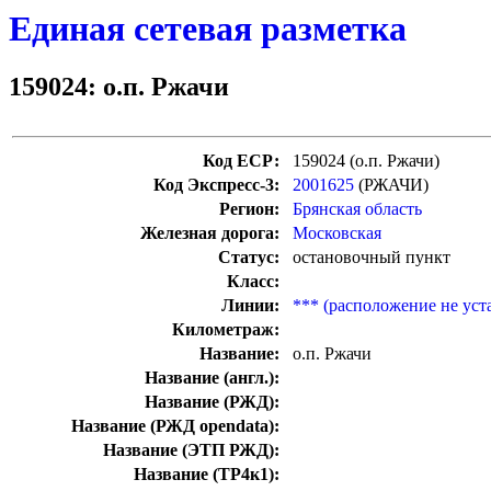
Единая сетевая разметка
159024: о.п. Ржачи
Код ЕСР:
159024 (о.п. Ржачи)
Код Экспресс-3:
2001625
(РЖАЧИ)
Регион:
Брянская область
Железная дорога:
Московская
Статус:
остановочный пункт
Класс:
Линии:
*** (расположение не уст
Километраж:
Название:
о.п. Ржачи
Название (англ.):
Название (РЖД):
Название (РЖД opendata):
Название (ЭТП РЖД):
Название (ТР4к1):