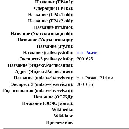
Название (ТР4к2):
Операции (ТР4к2):
Название (ТР4к1 old):
Название (ТР4к2 old):
Название (tr4.info):
Название (Укрзализныци old):
Название (Укрзализныци):
Название (3ty.ru):
Название (railwayz.info):
о.п. Ржачи
Экспресс-3 (railwayz.info):
2001625
Название (Яндекс.Расписания):
Адрес (Яндекс.Расписания):
Название (unla.webservis.ru):
о.п. Ржачи, 214 км
Экспресс-3 (unla.webservis.ru):
2001625
Год основания (unla.webservis.ru):
Название (ОСЖД):
Название (ОСЖД англ.):
Wikipedia:
Wikidata:
Примечание: