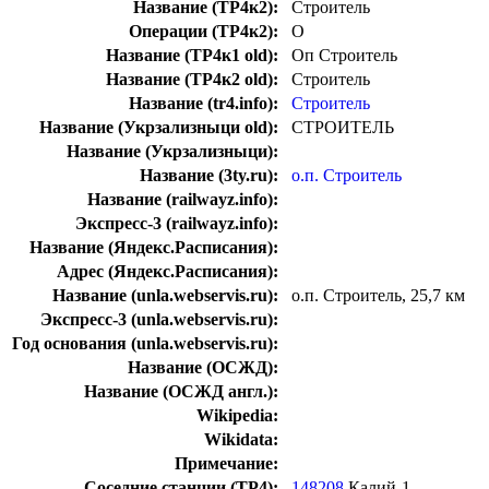
Название (ТР4к2):
Строитель
Операции (ТР4к2):
О
Название (ТР4к1 old):
Оп Строитель
Название (ТР4к2 old):
Строитель
Название (tr4.info):
Строитель
Название (Укрзализныци old):
СТРОИТЕЛЬ
Название (Укрзализныци):
Название (3ty.ru):
о.п. Строитель
Название (railwayz.info):
Экспресс-3 (railwayz.info):
Название (Яндекс.Расписания):
Адрес (Яндекс.Расписания):
Название (unla.webservis.ru):
о.п. Строитель, 25,7 км
Экспресс-3 (unla.webservis.ru):
Год основания (unla.webservis.ru):
Название (ОСЖД):
Название (ОСЖД англ.):
Wikipedia:
Wikidata:
Примечание:
Соседние станции (ТР4):
148208
Калий-1