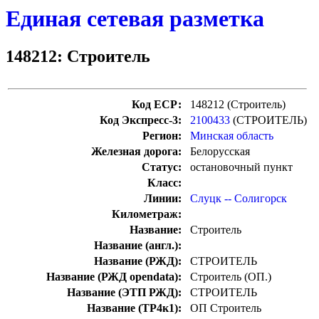
Единая сетевая разметка
148212: Строитель
Код ЕСР:
148212 (Строитель)
Код Экспресс-3:
2100433
(СТРОИТЕЛЬ)
Регион:
Минская область
Железная дорога:
Белорусская
Статус:
остановочный пункт
Класс:
Линии:
Слуцк -- Солигорск
Километраж:
Название:
Строитель
Название (англ.):
Название (РЖД):
СТРОИТЕЛЬ
Название (РЖД opendata):
Строитель (ОП.)
Название (ЭТП РЖД):
СТРОИТЕЛЬ
Название (ТР4к1):
ОП Строитель