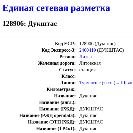
Единая сетевая разметка
128906: Дукштас
Код ЕСР:
128906 (Дукштас)
Код Экспресс-3:
2400419
(ДУКШТАС)
Регион:
Литва
Железная дорога:
Литовская
Статус:
станция
Класс:
Линии:
Турмантас (эксп.) -- Швя
Километраж:
Название:
Дукштас
Название (англ.):
Название (РЖД):
ДУКШТАС
Название (РЖД opendata):
Дукштас
Название (ЭТП РЖД):
ДУКШТАС
Название (ТР4к1):
Дукштас