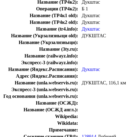
Название (ТР4к2):
Дукштас
Операции (ТР4к2):
Б 1
Название (ТР4к1 old):
Дукштас
Название (ТР4к2 old):
Дукштас
Название (tr4.info):
Дукштас
Название (Укрзализныци old):
ДУКШТАС
Название (Укрзализныци):
Название (3ty.ru):
Название (railwayz.info):
Экспресс-3 (railwayz.info):
Название (Яндекс.Расписания):
Дукштас
Адрес (Яндекс.Расписания):
Название (unla.webservis.ru):
ДУКШТАС, 116,1 км
Экспресс-3 (unla.webservis.ru):
Год основания (unla.webservis.ru):
Название (ОСЖД):
Название (ОСЖД англ.):
Wikipedia:
Wikidata:
Примечание:
Соседние станции (ТР4):
128914
Лобиняй