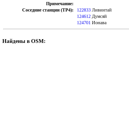
Примечание:
Соседние станции (ТР4):
122833
Ливинтай
124612
Думсяй
124701
Ионава
Найдены в OSM: