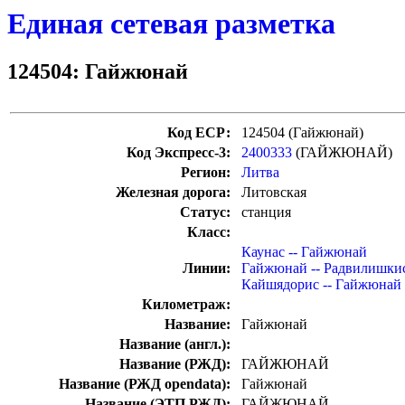
Единая сетевая разметка
124504: Гайжюнай
Код ЕСР:
124504 (Гайжюнай)
Код Экспресс-3:
2400333
(ГАЙЖЮНАЙ)
Регион:
Литва
Железная дорога:
Литовская
Статус:
станция
Класс:
Каунас -- Гайжюнай
Линии:
Гайжюнай -- Радвилишки
Кайшядорис -- Гайжюнай
Километраж:
Название:
Гайжюнай
Название (англ.):
Название (РЖД):
ГАЙЖЮНАЙ
Название (РЖД opendata):
Гайжюнай
Название (ЭТП РЖД):
ГАЙЖЮНАЙ