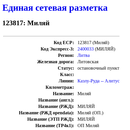
Единая сетевая разметка
123817: Миляй
Код ЕСР:
123817 (Миляй)
Код Экспресс-3:
2400033
(МИЛЯЙ)
Регион:
Литва
Железная дорога:
Литовская
Статус:
остановочный пункт
Класс:
Линии:
Казлу-Руда -- Алитус
Километраж:
Название:
Миляй
Название (англ.):
Название (РЖД):
МИЛЯЙ
Название (РЖД opendata):
Миляй (ОП.)
Название (ЭТП РЖД):
МИЛЯЙ
Название (ТР4к1):
ОП Миляй