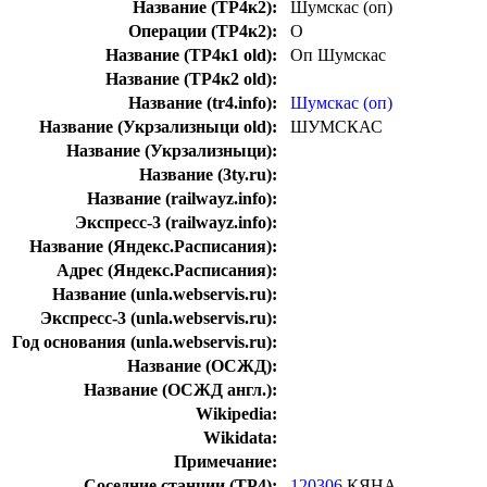
Название (ТР4к2):
Шумскас (оп)
Операции (ТР4к2):
О
Название (ТР4к1 old):
Оп Шумскас
Название (ТР4к2 old):
Название (tr4.info):
Шумскас (оп)
Название (Укрзализныци old):
ШУМСКАС
Название (Укрзализныци):
Название (3ty.ru):
Название (railwayz.info):
Экспресс-3 (railwayz.info):
Название (Яндекс.Расписания):
Адрес (Яндекс.Расписания):
Название (unla.webservis.ru):
Экспресс-3 (unla.webservis.ru):
Год основания (unla.webservis.ru):
Название (ОСЖД):
Название (ОСЖД англ.):
Wikipedia:
Wikidata:
Примечание:
Соседние станции (ТР4):
120306
КЯНА