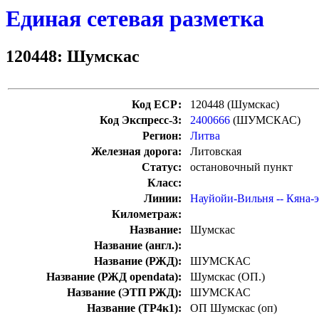
Единая сетевая разметка
120448: Шумскас
Код ЕСР:
120448 (Шумскас)
Код Экспресс-3:
2400666
(ШУМСКАС)
Регион:
Литва
Железная дорога:
Литовская
Статус:
остановочный пункт
Класс:
Линии:
Науйойи-Вильня -- Кяна-
Километраж:
Название:
Шумскас
Название (англ.):
Название (РЖД):
ШУМСКАС
Название (РЖД opendata):
Шумскас (ОП.)
Название (ЭТП РЖД):
ШУМСКАС
Название (ТР4к1):
ОП Шумскас (оп)