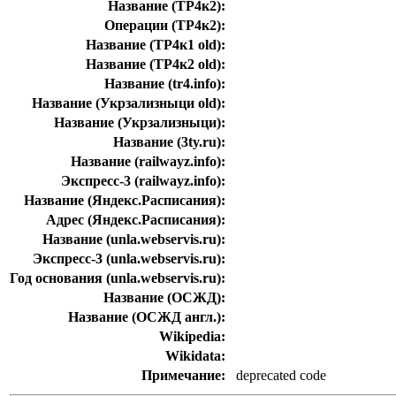
Название (ТР4к2):
Операции (ТР4к2):
Название (ТР4к1 old):
Название (ТР4к2 old):
Название (tr4.info):
Название (Укрзализныци old):
Название (Укрзализныци):
Название (3ty.ru):
Название (railwayz.info):
Экспресс-3 (railwayz.info):
Название (Яндекс.Расписания):
Адрес (Яндекс.Расписания):
Название (unla.webservis.ru):
Экспресс-3 (unla.webservis.ru):
Год основания (unla.webservis.ru):
Название (ОСЖД):
Название (ОСЖД англ.):
Wikipedia:
Wikidata:
Примечание:
deprecated code