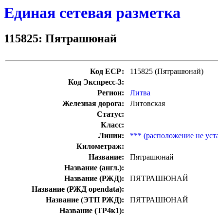
Единая сетевая разметка
115825: Пятрашюнай
Код ЕСР:
115825 (Пятрашюнай)
Код Экспресс-3:
Регион:
Литва
Железная дорога:
Литовская
Статус:
Класс:
Линии:
*** (расположение не уст
Километраж:
Название:
Пятрашюнай
Название (англ.):
Название (РЖД):
ПЯТРАШЮНАЙ
Название (РЖД opendata):
Название (ЭТП РЖД):
ПЯТРАШЮНАЙ
Название (ТР4к1):