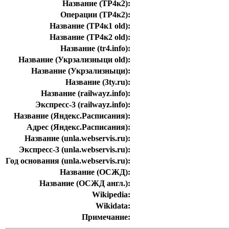
Название (ТР4к2):
Операции (ТР4к2):
Название (ТР4к1 old):
Название (ТР4к2 old):
Название (tr4.info):
Название (Укрзализныци old):
Название (Укрзализныци):
Название (3ty.ru):
Название (railwayz.info):
Экспресс-3 (railwayz.info):
Название (Яндекс.Расписания):
Адрес (Яндекс.Расписания):
Название (unla.webservis.ru):
Экспресс-3 (unla.webservis.ru):
Год основания (unla.webservis.ru):
Название (ОСЖД):
Название (ОСЖД англ.):
Wikipedia:
Wikidata:
Примечание: