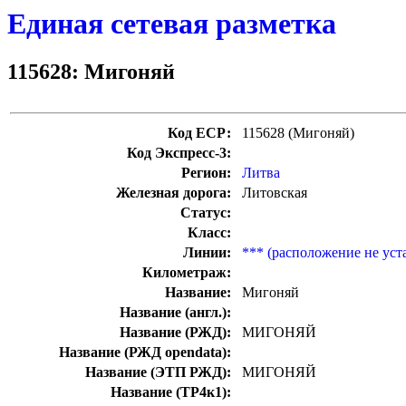
Единая сетевая разметка
115628: Мигоняй
Код ЕСР:
115628 (Мигоняй)
Код Экспресс-3:
Регион:
Литва
Железная дорога:
Литовская
Статус:
Класс:
Линии:
*** (расположение не уст
Километраж:
Название:
Мигоняй
Название (англ.):
Название (РЖД):
МИГОНЯЙ
Название (РЖД opendata):
Название (ЭТП РЖД):
МИГОНЯЙ
Название (ТР4к1):