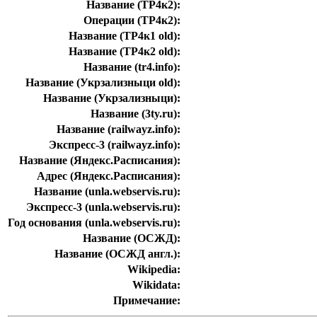
Название (ТР4к2):
Операции (ТР4к2):
Название (ТР4к1 old):
Название (ТР4к2 old):
Название (tr4.info):
Название (Укрзализныци old):
Название (Укрзализныци):
Название (3ty.ru):
Название (railwayz.info):
Экспресс-3 (railwayz.info):
Название (Яндекс.Расписания):
Адрес (Яндекс.Расписания):
Название (unla.webservis.ru):
Экспресс-3 (unla.webservis.ru):
Год основания (unla.webservis.ru):
Название (ОСЖД):
Название (ОСЖД англ.):
Wikipedia:
Wikidata:
Примечание: