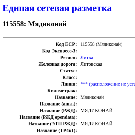
Единая сетевая разметка
115558: Мядиконай
Код ЕСР:
115558 (Мядиконай)
Код Экспресс-3:
Регион:
Литва
Железная дорога:
Литовская
Статус:
Класс:
Линии:
*** (расположение не уст
Километраж:
Название:
Мядиконай
Название (англ.):
Название (РЖД):
МЯДИКОНАЙ
Название (РЖД opendata):
Название (ЭТП РЖД):
МЯДИКОНАЙ
Название (ТР4к1):