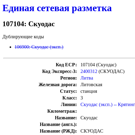
Единая сетевая разметка
107104: Скуодас
Дублирующие коды
106900: Скуодас (эксп.)
Код ЕСР:
107104 (Скуодас)
Код Экспресс-3:
2400312
(СКУОДАС)
Регион:
Литва
Железная дорога:
Литовская
Статус:
станция
Класс:
3
Линии:
Скуодас (эксп.) -- Крятин
Километраж:
Название:
Скуодас
Название (англ.):
Название (РЖД):
СКУОДАС