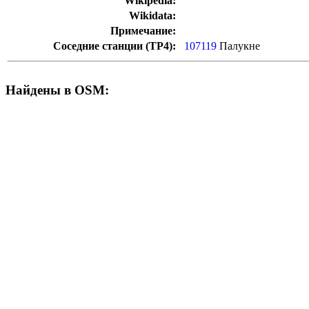
Wikipedia:
Wikidata:
Примечание:
Соседние станции (ТР4):
107119
Палукне
Найдены в OSM: