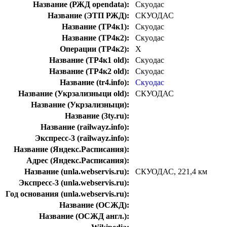
Название (РЖД opendata):
Скуодас
Название (ЭТП РЖД):
СКУОДАС
Название (ТР4к1):
Скуодас
Название (ТР4к2):
Скуодас
Операции (ТР4к2):
Х
Название (ТР4к1 old):
Скуодас
Название (ТР4к2 old):
Скуодас
Название (tr4.info):
Скуодас
Название (Укрзализныци old):
СКУОДАС
Название (Укрзализныци):
Название (3ty.ru):
Название (railwayz.info):
Экспресс-3 (railwayz.info):
Название (Яндекс.Расписания):
Адрес (Яндекс.Расписания):
Название (unla.webservis.ru):
СКУОДАС, 221,4 км
Экспресс-3 (unla.webservis.ru):
Год основания (unla.webservis.ru):
Название (ОСЖД):
Название (ОСЖД англ.):