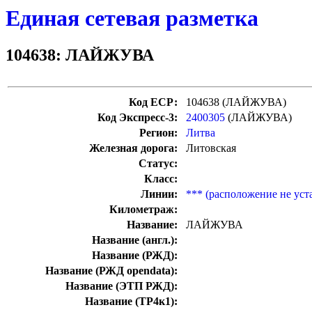
Единая сетевая разметка
104638: ЛАЙЖУВА
Код ЕСР:
104638 (ЛАЙЖУВА)
Код Экспресс-3:
2400305
(ЛАЙЖУВА)
Регион:
Литва
Железная дорога:
Литовская
Статус:
Класс:
Линии:
*** (расположение не уст
Километраж:
Название:
ЛАЙЖУВА
Название (англ.):
Название (РЖД):
Название (РЖД opendata):
Название (ЭТП РЖД):
Название (ТР4к1):