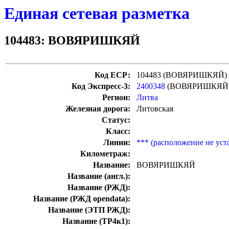
Единая сетевая разметка
104483: ВОВЯРИШКЯЙ
Код ЕСР:
104483 (ВОВЯРИШКЯЙ)
Код Экспресс-3:
2400348
(ВОВЯРИШКЯЙ
Регион:
Литва
Железная дорога:
Литовская
Статус:
Класс:
Линии:
*** (расположение не уст
Километраж:
Название:
ВОВЯРИШКЯЙ
Название (англ.):
Название (РЖД):
Название (РЖД opendata):
Название (ЭТП РЖД):
Название (ТР4к1):