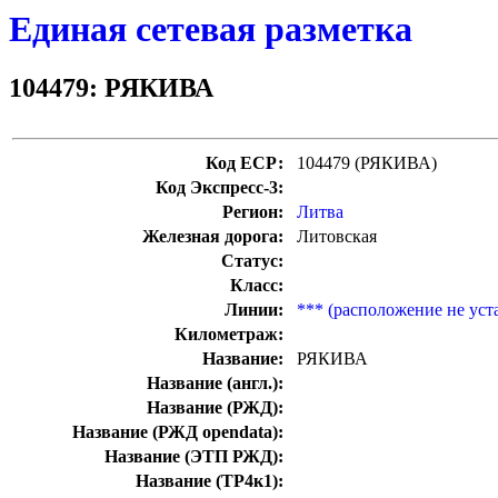
Единая сетевая разметка
104479: РЯКИВА
Код ЕСР:
104479 (РЯКИВА)
Код Экспресс-3:
Регион:
Литва
Железная дорога:
Литовская
Статус:
Класс:
Линии:
*** (расположение не уст
Километраж:
Название:
РЯКИВА
Название (англ.):
Название (РЖД):
Название (РЖД opendata):
Название (ЭТП РЖД):
Название (ТР4к1):