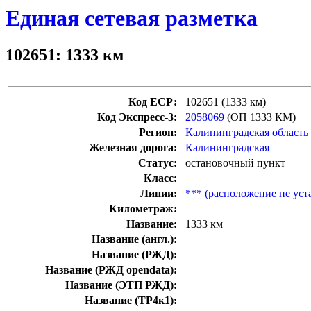
Единая сетевая разметка
102651: 1333 км
Код ЕСР:
102651 (1333 км)
Код Экспресс-3:
2058069
(ОП 1333 КМ)
Регион:
Калининградская область
Железная дорога:
Калининградская
Статус:
остановочный пункт
Класс:
Линии:
*** (расположение не уст
Километраж:
Название:
1333 км
Название (англ.):
Название (РЖД):
Название (РЖД opendata):
Название (ЭТП РЖД):
Название (ТР4к1):