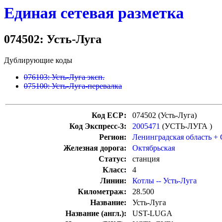
Единая сетевая разметка
074502: Усть-Луга
Дублирующие коды
076103: Усть-Луга эксп.
075100: Усть-Луга-перевалка
Код ЕСР:
074502 (Усть-Луга)
Код Экспресс-3:
2005471
(УСТЬ-ЛУГА )
Регион:
Ленинградская область +
Железная дорога:
Октябрьская
Статус:
станция
Класс:
4
Линии:
Котлы -- Усть-Луга
Километраж:
28.500
Название:
Усть-Луга
Название (англ.):
UST-LUGA