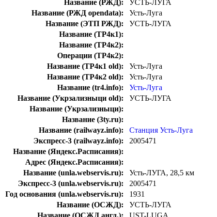
Название (РЖД):
УСТЬ-ЛУГА
Название (РЖД opendata):
Усть-Луга
Название (ЭТП РЖД):
УСТЬ-ЛУГА
Название (ТР4к1):
Название (ТР4к2):
Операции (ТР4к2):
Название (ТР4к1 old):
Усть-Луга
Название (ТР4к2 old):
Усть-Луга
Название (tr4.info):
Усть-Луга
Название (Укрзализныци old):
УСТЬ-ЛУГА
Название (Укрзализныци):
Название (3ty.ru):
Название (railwayz.info):
Станция Усть-Луга
Экспресс-3 (railwayz.info):
2005471
Название (Яндекс.Расписания):
Адрес (Яндекс.Расписания):
Название (unla.webservis.ru):
Усть-ЛУГА, 28,5 км
Экспресс-3 (unla.webservis.ru):
2005471
Год основания (unla.webservis.ru):
1931
Название (ОСЖД):
УСТЬ-ЛУГА
Название (ОСЖД англ.):
UST-LUGA