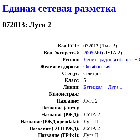
Единая сетевая разметка
072013: Луга 2
Код ЕСР:
072013 (Луга 2)
Код Экспресс-3:
2005240
(ЛУГА 2)
Регион:
Ленинградская область +
Железная дорога:
Октябрьская
Статус:
станция
Класс:
5
Линии:
Батецкая -- Луга 1
Километраж:
Название:
Луга 2
Название (англ.):
Название (РЖД):
ЛУГА 2
Название (РЖД opendata):
Луга II
Название (ЭТП РЖД):
ЛУГА 2
Название (ТР4к1):
Луга II