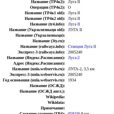
Название (ТР4к2):
Луга II
Операции (ТР4к2):
О
Название (ТР4к1 old):
Луга II
Название (ТР4к2 old):
Луга II
Название (tr4.info):
Луга II
Название (Укрзализныци old):
ЛУГА II
Название (Укрзализныци):
Название (3ty.ru):
Название (railwayz.info):
Станция Луга II
Экспресс-3 (railwayz.info):
2005240
Название (Яндекс.Расписания):
Луга-2
Адрес (Яндекс.Расписания):
Название (unla.webservis.ru):
ЛУГА-2, 3,5 км
Экспресс-3 (unla.webservis.ru):
2005240
Год основания (unla.webservis.ru):
1934
Название (ОСЖД):
Название (ОСЖД англ.):
Wikipedia:
Wikidata:
Примечание:
Соседние станции (ТР4):
058336
9 км