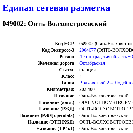
Единая сетевая разметка
049002: Оять-Волховстроевский
Код ЕСР:
049002 (Оять-Волховстро
Код Экспресс-3:
2004677
(ОЯТЬ-ВОЛХОВ
Регион:
Ленинградская область +
Железная дорога:
Октябрьская
Статус:
станция
Класс:
4
Линии:
Волховстрой 2 -- Лодейно
Километраж:
202.400
Название:
Оять-Волховстроевский
Название (англ.):
OIAT-VOLHOVSTROEVS
Название (РЖД):
ОЯТЬ-ВОЛХОВСТРОЕВ
Название (РЖД opendata):
Оять-Волховстроевский
Название (ЭТП РЖД):
ОЯТЬ-ВОЛХОВСТРОЕВ
Название (ТР4к1):
Оять-Волховстроевский