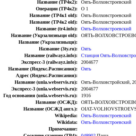
Название (ТР4к2):
Оять-Волховстроевский
Операции (ТР4к2):
О 1
Название (ТР4к1 old):
Оять-Волховстроевский
Название (ТР4к2 old):
Оять-Волховстроевский
Название (tr4.info):
Оять-Волховстроевский
Название (Укрзализныци old):
ОЯТЬ-ВОЛХОВСТРОЕВ
Название (Укрзализныци):
Название (3ty.ru):
Оять
Название (railwayz.info):
Станция Оять-Волховстр
Экспресс-3 (railwayz.info):
2004677
Название (Яндекс.Расписания):
Оять
Адрес (Яндекс.Расписания):
Название (unla.webservis.ru):
Оять-Волховстройский, 20
Экспресс-3 (unla.webservis.ru):
2004677
Год основания (unla.webservis.ru):
1916
Название (ОСЖД):
ОЯТЬ-ВОЛХОВСТРОЕВ
Название (ОСЖД англ.):
OIAT-VOLHOVSTROEVS
Wikipedia:
Оять-Волховстроевский
Wikidata:
Оять-Волховстроевский
Примечание:
Соседние станции (ТР4):
048902
Паша