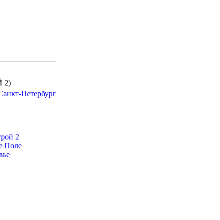
 2)
 Санкт-Петербург
трой 2
е Поле
вье