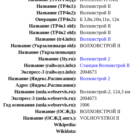
Название (ТР4к1):
Волховстрой II
Название (ТР4к2):
Волховстрой II
Операции (ТР4к2):
Б 3,8н,10н,11н, 12н
Название (ТР4к1 old):
Волховстрой II
Название (ТР4к2 old):
Волховстрой II
Название (tr4.info):
Волховстрой II
Название (Укрзализныци old):
ВОЛХОВСТРОЙ II
Название (Укрзализныци):
Название (3ty.ru):
Волховстрой 2
Название (railwayz.info):
Станция Волховстрой II
Экспресс-3 (railwayz.info):
2004673
Название (Яндекс.Расписания):
Волховстрой 2
Адрес (Яндекс.Расписания):
Название (unla.webservis.ru):
Волховстрой-2, 124,3 км
Экспресс-3 (unla.webservis.ru):
2004673
Год основания (unla.webservis.ru):
1906
Название (ОСЖД):
ВОЛХОВСТРОЙ II
Название (ОСЖД англ.):
VOLHOVSTROI II
Wikipedia:
Wikidata: