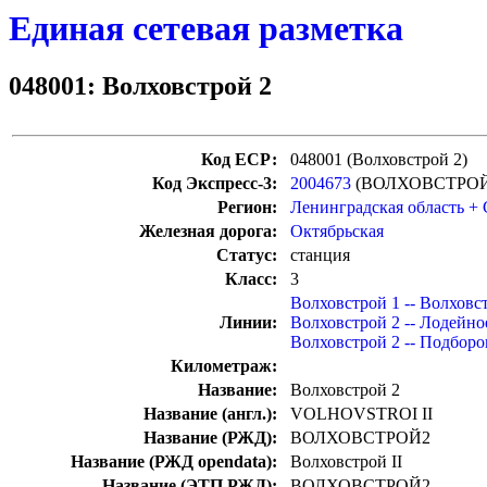
Единая сетевая разметка
048001: Волховстрой 2
Код ЕСР:
048001 (Волховстрой 2)
Код Экспресс-3:
2004673
(ВОЛХОВСТРОЙ
Регион:
Ленинградская область +
Железная дорога:
Октябрьская
Статус:
станция
Класс:
3
Волховстрой 1 -- Волховс
Линии:
Волховстрой 2 -- Лодейно
Волховстрой 2 -- Подборо
Километраж:
Название:
Волховстрой 2
Название (англ.):
VOLHOVSTROI II
Название (РЖД):
ВОЛХОВСТРОЙ2
Название (РЖД opendata):
Волховстрой II
Название (ЭТП РЖД):
ВОЛХОВСТРОЙ2