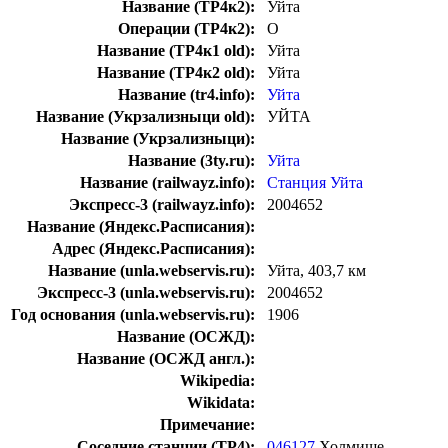
Название (ТР4к2):
Уйта
Операции (ТР4к2):
О
Название (ТР4к1 old):
Уйта
Название (ТР4к2 old):
Уйта
Название (tr4.info):
Уйта
Название (Укрзализныци old):
УЙТА
Название (Укрзализныци):
Название (3ty.ru):
Уйта
Название (railwayz.info):
Станция Уйта
Экспресс-3 (railwayz.info):
2004652
Название (Яндекс.Расписания):
Адрес (Яндекс.Расписания):
Название (unla.webservis.ru):
Уйта, 403,7 км
Экспресс-3 (unla.webservis.ru):
2004652
Год основания (unla.webservis.ru):
1906
Название (ОСЖД):
Название (ОСЖД англ.):
Wikipedia:
Wikidata:
Примечание:
Соседние станции (ТР4):
046127
Холмище