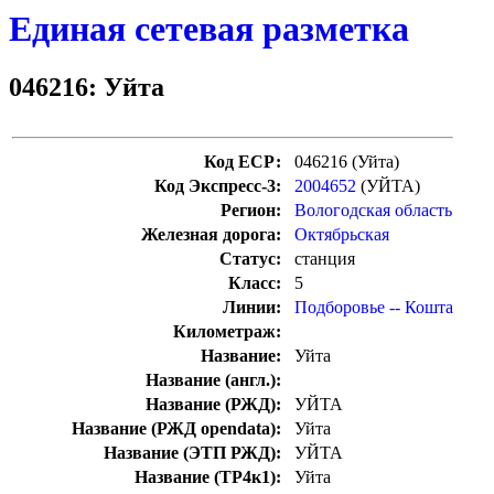
Единая сетевая разметка
046216: Уйта
Код ЕСР:
046216 (Уйта)
Код Экспресс-3:
2004652
(УЙТА)
Регион:
Вологодская область
Железная дорога:
Октябрьская
Статус:
станция
Класс:
5
Линии:
Подборовье -- Кошта
Километраж:
Название:
Уйта
Название (англ.):
Название (РЖД):
УЙТА
Название (РЖД opendata):
Уйта
Название (ЭТП РЖД):
УЙТА
Название (ТР4к1):
Уйта