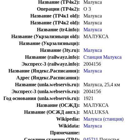
Название (ТР4к2):
Малукса
Операции (ТР4к2):
О 3
Название (ТР4к1 old):
Малукса
Название (ТР4к2 old):
Малукса
Название (tr4.info):
Малукса
Название (Укрзализныци old):
МАЛУКСА
Название (Укрзализныци):
Название (3ty.ru):
Малукса
Название (railwayz.info):
Станция Малукса
Экспресс-3 (railwayz.info):
2004156
Название (Яндекс.Расписания):
Малукса
Адрес (Яндекс.Расписания):
Название (unla.webservis.ru):
Малукса, 25,4 км
Экспресс-3 (unla.webservis.ru):
2004156
Год основания (unla.webservis.ru):
1921
Название (ОСЖД):
МАЛУКСА
Название (ОСЖД англ.):
MALUKSA
Wikipedia:
Малукса (станция)
Wikidata:
Малукса
Примечание:
Соседние станции (ТР4):
045711
Погостье