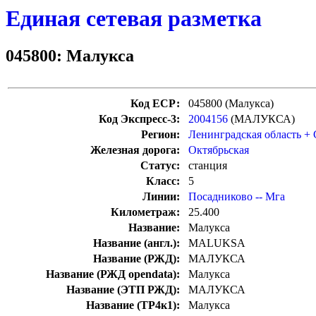
Единая сетевая разметка
045800: Малукса
Код ЕСР:
045800 (Малукса)
Код Экспресс-3:
2004156
(МАЛУКСА)
Регион:
Ленинградская область +
Железная дорога:
Октябрьская
Статус:
станция
Класс:
5
Линии:
Посадниково -- Мга
Километраж:
25.400
Название:
Малукса
Название (англ.):
MALUKSA
Название (РЖД):
МАЛУКСА
Название (РЖД opendata):
Малукса
Название (ЭТП РЖД):
МАЛУКСА
Название (ТР4к1):
Малукса