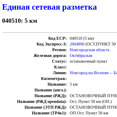
Единая сетевая разметка
040510: 5 км
Код ЕСР:
040510 (5 км)
Код Экспресс-3:
2004890
(ОСТ.ПУНКТ 50
Регион:
Новгородская область
Железная дорога:
Октябрьская
Статус:
остановочный пункт
Класс:
Линии:
Новгород-на-Волхове -- Б
Километраж:
Название:
5 км
Название (англ.):
Название (РЖД):
ОСТАНОВОЧНЫЙ ПУНК
Название (РЖД opendata):
Ост. Пункт 50 км (ОП.)
Название (ЭТП РЖД):
ОСТАНОВОЧНЫЙ ПУНК
Название (ТР4к1):
ОП Ост. Пункт 50 км