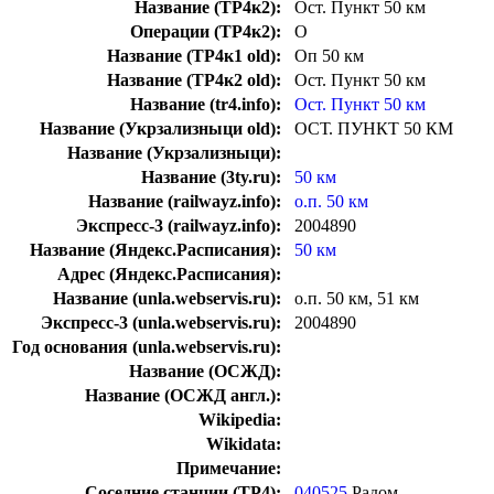
Название (ТР4к2):
Ост. Пункт 50 км
Операции (ТР4к2):
О
Название (ТР4к1 old):
Оп 50 км
Название (ТР4к2 old):
Ост. Пункт 50 км
Название (tr4.info):
Ост. Пункт 50 км
Название (Укрзализныци old):
ОСТ. ПУНКТ 50 КМ
Название (Укрзализныци):
Название (3ty.ru):
50 км
Название (railwayz.info):
о.п. 50 км
Экспресс-3 (railwayz.info):
2004890
Название (Яндекс.Расписания):
50 км
Адрес (Яндекс.Расписания):
Название (unla.webservis.ru):
о.п. 50 км, 51 км
Экспресс-3 (unla.webservis.ru):
2004890
Год основания (unla.webservis.ru):
Название (ОСЖД):
Название (ОСЖД англ.):
Wikipedia:
Wikidata:
Примечание:
Соседние станции (ТР4):
040525
Радом