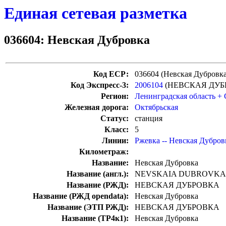
Единая сетевая разметка
036604: Невская Дубровка
Код ЕСР:
036604 (Невская Дубровка
Код Экспресс-3:
2006104
(НЕВСКАЯ ДУБ
Регион:
Ленинградская область +
Железная дорога:
Октябрьская
Статус:
станция
Класс:
5
Линии:
Ржевка -- Невская Дубров
Километраж:
Название:
Невская Дубровка
Название (англ.):
NEVSKAIA DUBROVKA
Название (РЖД):
НЕВСКАЯ ДУБРОВКА
Название (РЖД opendata):
Невская Дубровка
Название (ЭТП РЖД):
НЕВСКАЯ ДУБРОВКА
Название (ТР4к1):
Невская Дубровка