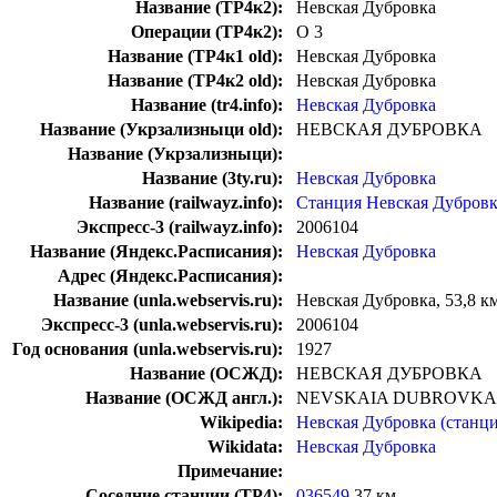
Название (ТР4к2):
Невская Дубровка
Операции (ТР4к2):
О 3
Название (ТР4к1 old):
Невская Дубровка
Название (ТР4к2 old):
Невская Дубровка
Название (tr4.info):
Невская Дубровка
Название (Укрзализныци old):
НЕВСКАЯ ДУБРОВКА
Название (Укрзализныци):
Название (3ty.ru):
Невская Дубровка
Название (railwayz.info):
Станция Невская Дубров
Экспресс-3 (railwayz.info):
2006104
Название (Яндекс.Расписания):
Невская Дубровка
Адрес (Яндекс.Расписания):
Название (unla.webservis.ru):
Невская Дубровка, 53,8 к
Экспресс-3 (unla.webservis.ru):
2006104
Год основания (unla.webservis.ru):
1927
Название (ОСЖД):
НЕВСКАЯ ДУБРОВКА
Название (ОСЖД англ.):
NEVSKAIA DUBROVKA
Wikipedia:
Невская Дубровка (станци
Wikidata:
Невская Дубровка
Примечание:
Соседние станции (ТР4):
036549
37 км