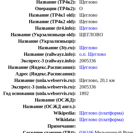
Название (ТР4к2):
Щеглово
Операции (ТР4к2):
О
Название (ТР4к1 old):
Щеглово
Название (ТР4к2 old):
Щеглово
Название (tr4.info):
Щеглово
Название (Укрзализныци old):
ЩЕГЛОВО
Название (Укрзализныци):
Название (3ty.ru):
Щеглово
Название (railwayz.info):
о.п. Щеглово
Экспресс-3 (railwayz.info):
2005336
Название (Яндекс.Расписания):
Щеглово
Адрес (Яндекс.Расписания):
Название (unla.webservis.ru):
Щеглово, 20,1 км
Экспресс-3 (unla.webservis.ru):
2005336
Год основания (unla.webservis.ru):
1892
Название (ОСЖД):
Название (ОСЖД англ.):
Wikipedia:
Щеглово (платформа)
Wikidata:
Щеглово (платформа)
Примечание:
Соседние станции (ТР4):
036106
Мельничный Руче