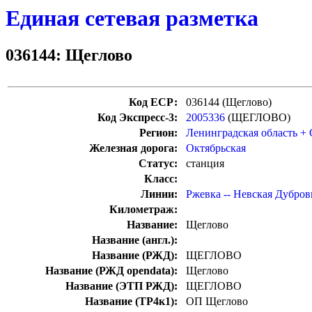
Единая сетевая разметка
036144: Щеглово
Код ЕСР:
036144 (Щеглово)
Код Экспресс-3:
2005336
(ЩЕГЛОВО)
Регион:
Ленинградская область +
Железная дорога:
Октябрьская
Статус:
станция
Класс:
Линии:
Ржевка -- Невская Дубров
Километраж:
Название:
Щеглово
Название (англ.):
Название (РЖД):
ЩЕГЛОВО
Название (РЖД opendata):
Щеглово
Название (ЭТП РЖД):
ЩЕГЛОВО
Название (ТР4к1):
ОП Щеглово