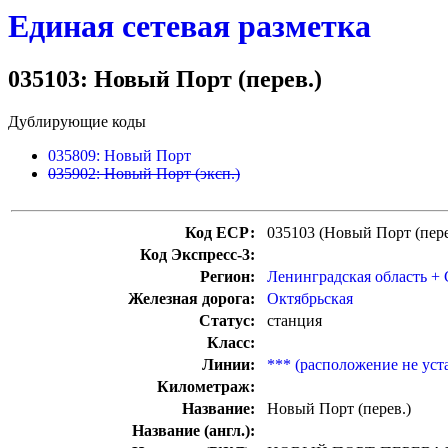
Единая сетевая разметка
035103: Новый Порт (перев.)
Дублирующие коды
035809: Новый Порт
035902: Новый Порт (эксп.)
Код ЕСР:
035103 (Новый Порт (пере
Код Экспресс-3:
Регион:
Ленинградская область +
Железная дорога:
Октябрьская
Статус:
станция
Класс:
Линии:
*** (расположение не уст
Километраж:
Название:
Новый Порт (перев.)
Название (англ.):