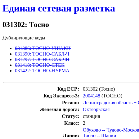
Единая сетевая разметка
031302: Тосно
Дублирующие коды
031386: ТОСНО-УШАКИ
031390: ТОСНО-САБЛ-Ч
031297: ТОСНО-САБ-ЧН
031418: ТОСНО-СТЕК
031422: ТОСНО-НУРМА
Код ЕСР:
031302 (Тосно)
Код Экспресс-3:
2004148
(ТОСНО)
Регион:
Ленинградская область +
Железная дорога:
Октябрьская
Статус:
станция
Класс:
2
Обухово -- Чудово-Москов
Линии:
Тосно -- Шапки