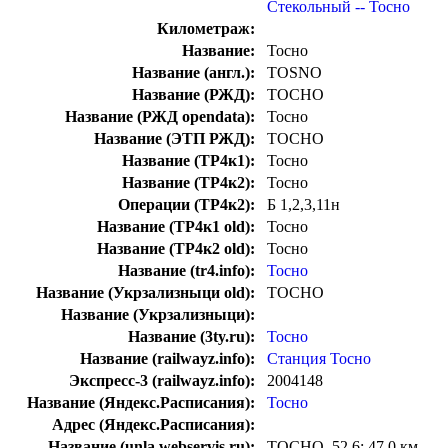
Стекольный -- Тосно
Километраж:
Название:
Тосно
Название (англ.):
TOSNO
Название (РЖД):
ТОСНО
Название (РЖД opendata):
Тосно
Название (ЭТП РЖД):
ТОСНО
Название (ТР4к1):
Тосно
Название (ТР4к2):
Тосно
Операции (ТР4к2):
Б 1,2,3,11н
Название (ТР4к1 old):
Тосно
Название (ТР4к2 old):
Тосно
Название (tr4.info):
Тосно
Название (Укрзализныци old):
ТОСНО
Название (Укрзализныци):
Название (3ty.ru):
Тосно
Название (railwayz.info):
Станция Тосно
Экспресс-3 (railwayz.info):
2004148
Название (Яндекс.Расписания):
Тосно
Адрес (Яндекс.Расписания):
Название (unla.webservis.ru):
ТОСНО, 52,6; 47,0 км