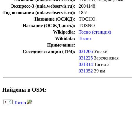
Экспресс-3 (unla.webservis.ru):
2004148
Год основания (unla.webservis.ru):
1851
Название (ОСЖД):
ТОСНО
Название (ОСЖД англ.):
TOSNO
Wikipedia:
Тосно (станция)
Wikidata:
Тосно
Примечание:
Соседние станции (ТР4):
031206
Ушаки
031225
Зареченская
031314
Тосно 2
031352
39 км
Найдены в OSM:
Тосно