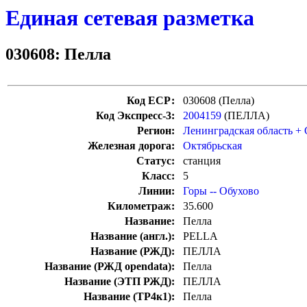
Единая сетевая разметка
030608: Пелла
Код ЕСР:
030608 (Пелла)
Код Экспресс-3:
2004159
(ПЕЛЛА)
Регион:
Ленинградская область +
Железная дорога:
Октябрьская
Статус:
станция
Класс:
5
Линии:
Горы -- Обухово
Километраж:
35.600
Название:
Пелла
Название (англ.):
PELLA
Название (РЖД):
ПЕЛЛА
Название (РЖД opendata):
Пелла
Название (ЭТП РЖД):
ПЕЛЛА
Название (ТР4к1):
Пелла