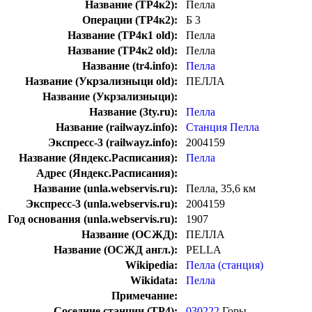
Название (ТР4к2):
Пелла
Операции (ТР4к2):
Б 3
Название (ТР4к1 old):
Пелла
Название (ТР4к2 old):
Пелла
Название (tr4.info):
Пелла
Название (Укрзализныци old):
ПЕЛЛА
Название (Укрзализныци):
Название (3ty.ru):
Пелла
Название (railwayz.info):
Станция Пелла
Экспресс-3 (railwayz.info):
2004159
Название (Яндекс.Расписания):
Пелла
Адрес (Яндекс.Расписания):
Название (unla.webservis.ru):
Пелла, 35,6 км
Экспресс-3 (unla.webservis.ru):
2004159
Год основания (unla.webservis.ru):
1907
Название (ОСЖД):
ПЕЛЛА
Название (ОСЖД англ.):
PELLA
Wikipedia:
Пелла (станция)
Wikidata:
Пелла
Примечание:
Соседние станции (ТР4):
030222
Горы