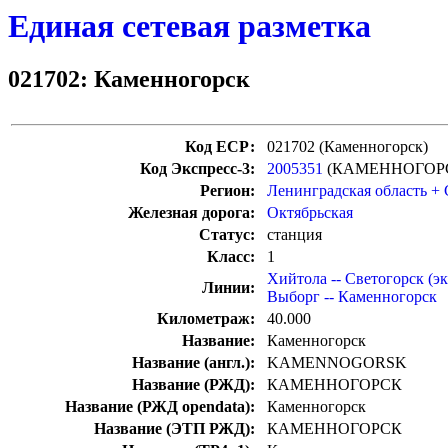
Единая сетевая разметка
021702: Каменногорск
Код ЕСР:
021702 (Каменногорск)
Код Экспресс-3:
2005351
(КАМЕННОГОРС
Регион:
Ленинградская область +
Железная дорога:
Октябрьская
Статус:
станция
Класс:
1
Хийтола -- Светогорск (эк
Линии:
Выборг -- Каменногорск
Километраж:
40.000
Название:
Каменногорск
Название (англ.):
KAMENNOGORSK
Название (РЖД):
КАМЕННОГОРСК
Название (РЖД opendata):
Каменногорск
Название (ЭТП РЖД):
КАМЕННОГОРСК