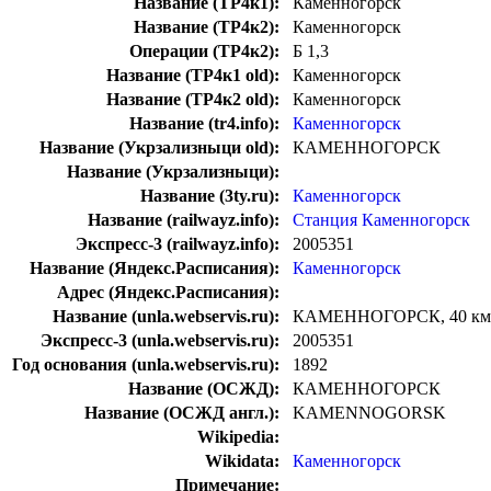
Название (ТР4к1):
Каменногорск
Название (ТР4к2):
Каменногорск
Операции (ТР4к2):
Б 1,3
Название (ТР4к1 old):
Каменногорск
Название (ТР4к2 old):
Каменногорск
Название (tr4.info):
Каменногорск
Название (Укрзализныци old):
КАМЕННОГОРСК
Название (Укрзализныци):
Название (3ty.ru):
Каменногорск
Название (railwayz.info):
Станция Каменногорск
Экспресс-3 (railwayz.info):
2005351
Название (Яндекс.Расписания):
Каменногорск
Адрес (Яндекс.Расписания):
Название (unla.webservis.ru):
КАМЕННОГОРСК, 40 км
Экспресс-3 (unla.webservis.ru):
2005351
Год основания (unla.webservis.ru):
1892
Название (ОСЖД):
КАМЕННОГОРСК
Название (ОСЖД англ.):
KAMENNOGORSK
Wikipedia:
Wikidata:
Каменногорск
Примечание: