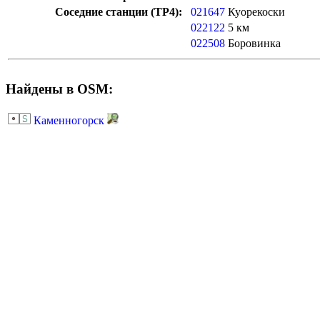
Соседние станции (ТР4):
021647
Куорекоски
022122
5 км
022508
Боровинка
Найдены в OSM:
Каменногорск