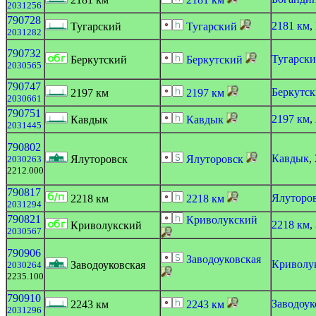
2031256
790728
2181 км
,
Тугарский
Тугарский
2031282
790732
Тугарск
Беркутский
Беркутский
2030565
790747
Беркутс
2197 км
2197 км
2030661
790751
2197 км
,
Кавдык
Кавдык
2031445
790802
Кавдык
,
Ялуторовск
Ялуторовск
2030263
2212.000
790817
Ялуторо
2218 км
2218 км
2031294
790821
Криволукский
2218 км
,
Криволукский
2030567
790906
Заводоуковская
Криволу
Заводоуковская
2030264
2235.100
790910
Заводоук
2243 км
2243 км
2031296