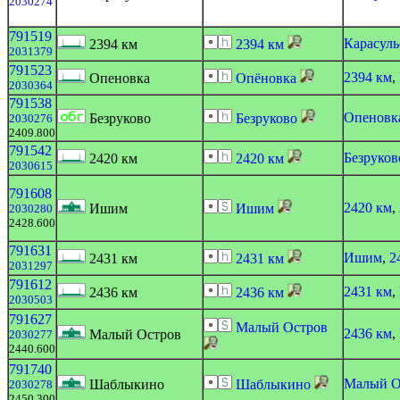
2030274
791519
Карасуль
2394 км
2394 км
2031379
791523
2394 км
,
Опеновка
Опёновка
2030364
791538
Опеновк
Безруково
Безруково
2030276
2409.800
791542
Безруков
2420 км
2420 км
2030615
791608
2420 км
,
Ишим
Ишим
2030280
2428.600
791631
Ишим
,
2
2431 км
2431 км
2031297
791612
2431 км
,
2436 км
2436 км
2030503
791627
Малый Остров
2436 км
,
Малый Остров
2030277
2440.600
791740
Малый О
Шаблыкино
Шаблыкино
2030278
2450.300