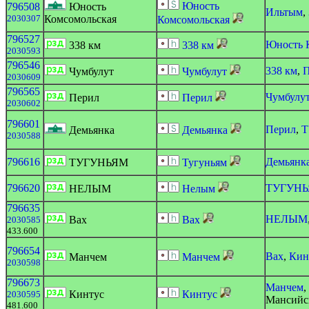
Юность
796508
Юность
Ильтым
,
2030307
Комсомольская
Комсомольская
796527
Юность 
338 км
338 км
2030593
796546
338 км
,
П
Чумбулут
Чумбулут
2030609
796565
Чумбулу
Перил
Перил
2030602
796601
Перил
,
Т
Демьянка
Демьянка
2030588
796616
Демьянк
ТУГУНЬЯМ
Тугуньям
796620
ТУГУН
НЕЛЫМ
Нелым
796635
НЕЛЫМ
Вах
Вах
2030585
433.600
796654
Вах
,
Кин
Манчем
Манчем
2030598
796673
Манчем
,
Кинтус
Кинтус
2030595
Мансийс
481.600