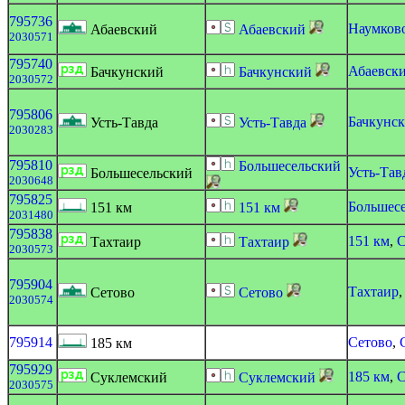
795736
Наумков
Абаевский
Абаевский
2030571
795740
Абаевск
Бачкунский
Бачкунский
2030572
795806
Бачкунс
Усть-Тавда
Усть-Тавда
2030283
795810
Большесельский
Усть-Тав
Большесельский
2030648
795825
Большес
151 км
151 км
2031480
795838
151 км
,
С
Тахтаир
Тахтаир
2030573
795904
Тахтаир
Сетово
Сетово
2030574
795914
Сетово
,
185 км
795929
185 км
,
С
Суклемский
Суклемский
2030575