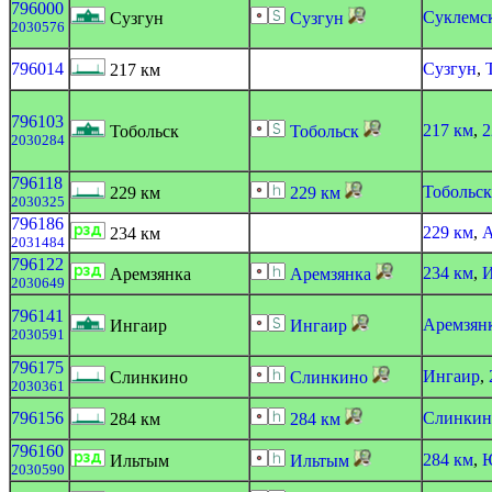
796000
Суклемс
Сузгун
Сузгун
2030576
796014
Сузгун
,
217 км
796103
217 км
,
2
Тобольск
Тобольск
2030284
796118
Тобольск
229 км
229 км
2030325
796186
229 км
,
А
234 км
2031484
796122
234 км
,
И
Аремзянка
Аремзянка
2030649
796141
Аремзян
Ингаир
Ингаир
2030591
796175
Ингаир
,
Слинкино
Слинкино
2030361
796156
Слинкин
284 км
284 км
796160
284 км
,
Ю
Ильтым
Ильтым
2030590