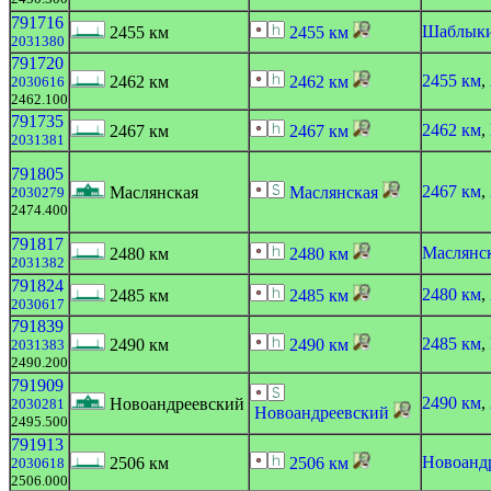
791716
Шаблык
2455 км
2455 км
2031380
791720
2455 км
,
2462 км
2462 км
2030616
2462.100
791735
2462 км
,
2467 км
2467 км
2031381
791805
2467 км
,
Маслянская
Маслянская
2030279
2474.400
791817
Маслянс
2480 км
2480 км
2031382
791824
2480 км
,
2485 км
2485 км
2030617
791839
2485 км
,
2490 км
2490 км
2031383
2490.200
791909
2490 км
,
Новоандреевский
2030281
Новоандреевский
2495.500
791913
Новоанд
2506 км
2506 км
2030618
2506.000