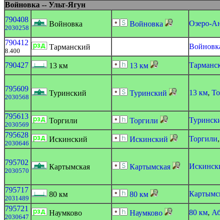
Войновка -- Ульт-Ягун
790408
Озеро-А
Войновка
Войновка
2030258
790412
Войновк
Тарманский
8.400
790427
Тарманс
13 км
13 км
795609
13 км
,
То
Туринский
Туринский
2030568
795613
Туринск
Торгили
Торгили
2030569
795628
Торгили
Искинский
Искинский
2030646
795702
Искинск
Картымская
Картымская
2030570
795717
Картымс
80 км
80 км
2031489
795721
80 км
,
Аб
Наумково
Наумково
2030647