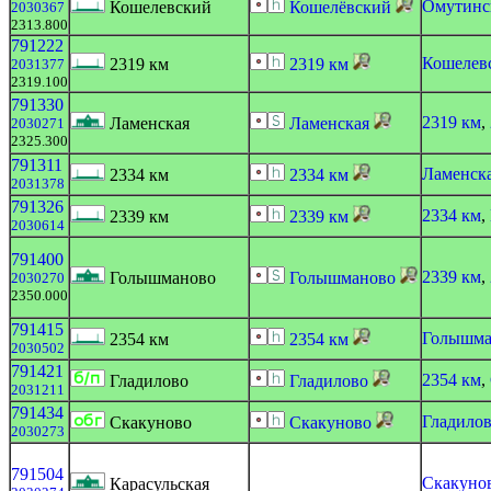
Омутинс
Кошелевский
Кошелёвский
2030367
2313.800
791222
Кошелев
2319 км
2319 км
2031377
2319.100
791330
2319 км
,
Ламенская
Ламенская
2030271
2325.300
791311
Ламенск
2334 км
2334 км
2031378
791326
2334 км
,
2339 км
2339 км
2030614
791400
2339 км
,
Голышманово
Голышманово
2030270
2350.000
791415
Голышма
2354 км
2354 км
2030502
791421
2354 км
,
Гладилово
Гладилово
2031211
791434
Гладило
Скакуново
Скакуново
2030273
791504
Скакуно
Карасульская