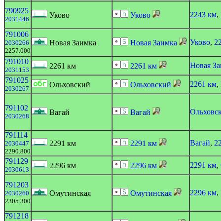
790925
2243 км
,
Уково
Уково
2031446
791006
Уково
,
2
Новая Заимка
Новая Заимка
2030266
2257.000
791010
Новая З
2261 км
2261 км
2031153
791025
2261 км
,
Ольховский
Ольховский
2030267
791102
Ольховс
Вагай
Вагай
2030268
791114
Вагай
,
2
2291 км
2291 км
2030447
2290.800
791129
2291 км
,
2296 км
2296 км
2030613
791203
2296 км
,
Омутинская
Омутинская
2030260
2305.300
791218