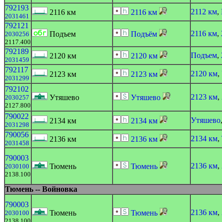
792193
2112 км
,
2116 км
2116 км
2031461
792121
2116 км
,
Подъем
Подъём
2030256
2117.400
792189
Подъем
,
2120 км
2120 км
2031459
792117
2120 км
,
2123 км
2123 км
2031299
792102
2123 км
,
Утяшево
Утяшево
2030257
2127.800
790022
Утяшево
2134 км
2134 км
2031298
790056
2134 км
,
2136 км
2136 км
2031458
790003
2136 км
,
Тюмень
Тюмень
2030100
2138.100
Тюмень -- Войновка
790003
2136 км
,
Тюмень
Тюмень
2030100
2138.100