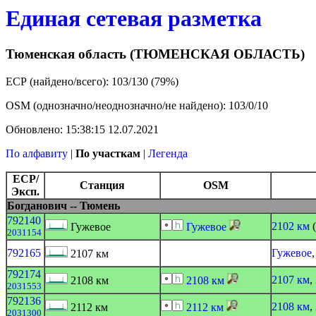
Единая сетевая разметка
Тюменская область (ТЮМЕНСКАЯ ОБЛАСТЬ)
ЕСР (найдено/всего): 103/130 (79%)
OSM (однозначно/неоднозначно/не найдено): 103/0/10
Обновлено: 15:38:15 12.07.2021
По алфавиту
|
По участкам
|
Легенда
ЕСР/
Станция
OSM
Эксп.
Богданович -- Тюмень
792140
2102 км
(
Гужевое
Гужевое
2031154
792165
Гужевое
2107 км
792174
2107 км
,
2108 км
2108 км
2031553
792136
2108 км
,
2112 км
2112 км
2031300