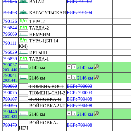
791036
ЕСР: 791102
ВАГАЙ
791453
ЕСР: 791504
КАРАСУЛЬСКАЯ
790126
ТУРА-2
795844
ТАВДА-2
796669
НЕМЧИМ
ТУРА-1(БП 14
790111
КМ)
796029
ИРТЫШ
795859
ТАВДА-1
790037
2145 км
2145 км
2031440
790041
2146 км
2146 км
2031441
790060
ЕСР: 790003
ТЮМЕНЬ-ВОСТ
790075
ЕСР: 790003
ТЮМЕНЬ-САИ-2
790107
ЕСР: 790408
ВОЙНОВКА-О
790395
ЕСР: 790408
ВОЙНОВКА-Ч-П
790446
2148 км
2148 км
2031425
ВОЙНОВКА-
790479
ЕСР: 790408
НЕЧ