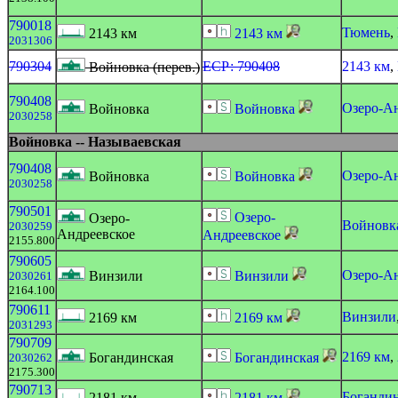
790018
Тюмень
,
2143 км
2143 км
2031306
790304
ЕСР: 790408
2143 км
,
Войновка (перев.)
790408
Озеро-А
Войновка
Войновка
2030258
Войновка -- Называевская
790408
Озеро-А
Войновка
Войновка
2030258
790501
Озеро-
Озеро-
Войновк
2030259
Андреевское
Андреевское
2155.800
790605
Озеро-А
Винзили
Винзили
2030261
2164.100
790611
Винзили
2169 км
2169 км
2031293
790709
2169 км
,
Богандинская
Богандинская
2030262
2175.300
790713
Боганди
2181 км
2181 км