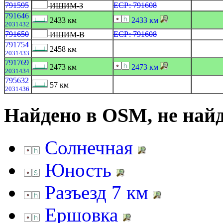
791595
ЕСР: 791608
ИШИМ-З
791646
2433 км
2433 км
2031432
791650
ЕСР: 791608
ИШИМ-В
791754
2458 км
2031433
791769
2473 км
2473 км
2031434
795632
57 км
2031436
Найдено в OSM, не най
Солнечная
Юность
Разъезд 7 км
Ершовка