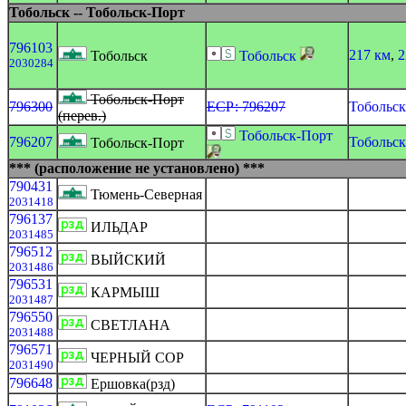
Тобольск -- Тобольск-Порт
796103
217 км
,
2
Тобольск
Тобольск
2030284
Тобольск-Порт
796300
ЕСР: 796207
Тобольск
(перев.)
Тобольск-Порт
796207
Тобольск
Тобольск-Порт
*** (расположение не установлено) ***
790431
Тюмень-Северная
2031418
796137
ИЛЬДАР
2031485
796512
ВЫЙСКИЙ
2031486
796531
КАРМЫШ
2031487
796550
СВЕТЛАНА
2031488
796571
ЧЕРНЫЙ СОР
2031490
796648
Ершовка(рзд)