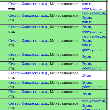
Северо-Кавказская ж.д.
, Минералводское
tutu.ru
,
отд.
gdevagon.ru
rasp.yandex.ru
,
Северо-Кавказская ж.д.
, Минералводское
3ty.ru
,
отд.
tutu.ru
Северо-Кавказская ж.д.
, Минералводское
3ty.ru
,
отд.
gdevagon.ru
rasp.yandex.ru
,
Северо-Кавказская ж.д.
, Минералводское
3ty.ru
,
отд.
tutu.ru
,
gdevagon.ru
Северо-Кавказская ж.д.
, Минералводское
3ty.ru
отд.
Северо-Кавказская ж.д.
, Минералводское
3ty.ru
,
отд.
gdevagon.ru
Северо-Кавказская ж.д.
, Минералводское
3ty.ru
отд.
Северо-Кавказская ж.д.
, Минералводское
3ty.ru
,
отд.
gdevagon.ru
Северо-Кавказская ж.д.
, Минералводское
3ty.ru
отд.
rasp.yandex.ru
,
Северо-Кавказская ж.д.
, Минералводское
3ty.ru
,
отд.
gdevagon.ru