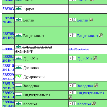
538303
Ардон
538500
Беслан
Беслан
2064025
538708
Владикавказ
Владикавказ
2064070
ВЛАДИКАВКАЗ
538801
ЕСР: 538708
ЭКСПОРТ
538202
Дарг-Кох
Дарг-Кох
2064047
538816
Долаково
2064142
538229
Дударовский
2065322
538515
Заводская
Заводская
2064506
538623
Индустриальная
Индустриальная
2064724
538604
Колонка
Колонка
2065610