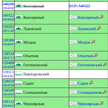
540200
ЕСР: 540322
Консервный
2064048
540322
Консервный
Консервный
2064048
539202
Луковский
Луковский
2065140
539306
Моздок
Моздок
2064095
538534
Опытная
Опытная
2064725
539408
Осетиновский
Осетиновский
2064096
539113
Павлодольский
2064502
538619
Садон
Садон
2064504
538549
Селекционная
Селекционная
2064505
539132
Черноярская
Черноярская
2064042