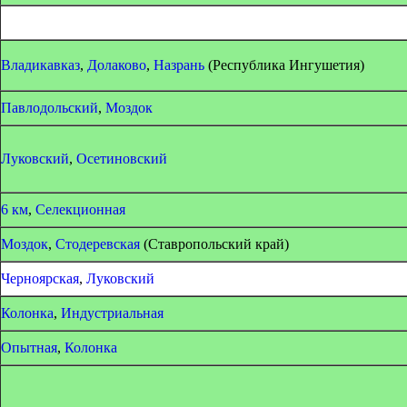
Владикавказ
,
Долаково
,
Назрань
(Республика Ингушетия)
Павлодольский
,
Моздок
Луковский
,
Осетиновский
6 км
,
Селекционная
Моздок
,
Стодеревская
(Ставропольский край)
Черноярская
,
Луковский
Колонка
,
Индустриальная
Опытная
,
Колонка