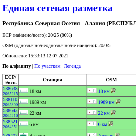
Единая сетевая разметка
Республика Северная Осетия - Алания (РЕС
ЕСР (найдено/всего): 20/25 (80%)
OSM (однозначно/неоднозначно/не найдено): 20/0/5
Обновлено: 15:33:13 12.07.2021
По алфавиту
|
По участкам
|
Легенда
ЕСР/
Станция
OSM
Эксп.
538638
18 км
18 км
2065215
538110
1989 км
1989 км
2065300
538642
22 км
22 км
2065216
538521
6 км
6 км
2064351
538407
Алагир
Алагир