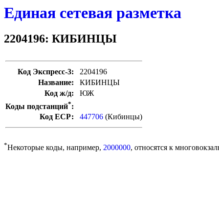
Единая сетевая разметка
2204196: КИБИНЦЫ
Код Экспресс-3:
2204196
Название:
КИБИНЦЫ
Код ж/д:
ЮЖ
*
Коды подстанций
:
Код ЕСР:
447706
(Кибинцы)
*
Некоторые коды, например,
2000000
, относятся к многовокзал