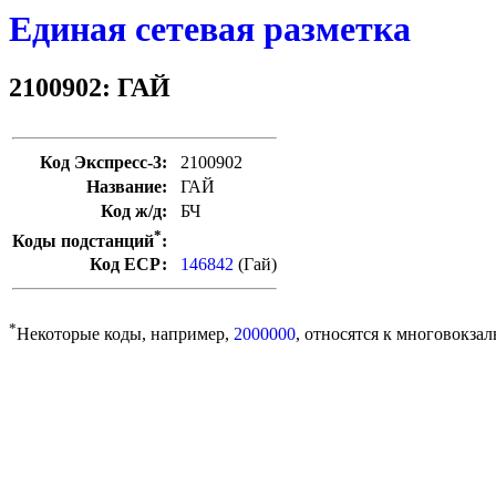
Единая сетевая разметка
2100902: ГАЙ
Код Экспресс-3:
2100902
Название:
ГАЙ
Код ж/д:
БЧ
*
Коды подстанций
:
Код ЕСР:
146842
(Гай)
*
Некоторые коды, например,
2000000
, относятся к многовокзал