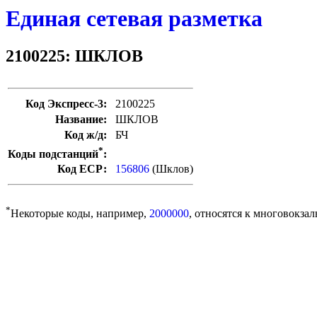
Единая сетевая разметка
2100225: ШКЛОВ
Код Экспресс-3:
2100225
Название:
ШКЛОВ
Код ж/д:
БЧ
*
Коды подстанций
:
Код ЕСР:
156806
(Шклов)
*
Некоторые коды, например,
2000000
, относятся к многовокзал