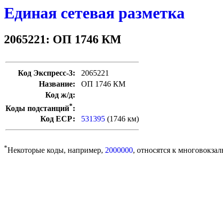
Единая сетевая разметка
2065221: ОП 1746 КМ
Код Экспресс-3:
2065221
Название:
ОП 1746 КМ
Код ж/д:
*
Коды подстанций
:
Код ЕСР:
531395
(1746 км)
*
Некоторые коды, например,
2000000
, относятся к многовокзал