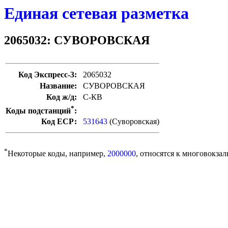
Единая сетевая разметка
2065032: СУВОРОВСКАЯ
Код Экспресс-3:
2065032
Название:
СУВОРОВСКАЯ
Код ж/д:
С-КВ
*
Коды подстанций
:
Код ЕСР:
531643
(Суворовская)
*
Некоторые коды, например,
2000000
, относятся к многовокзал