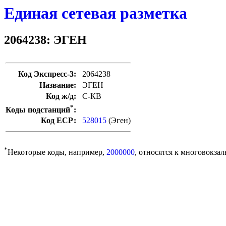
Единая сетевая разметка
2064238: ЭГЕН
Код Экспресс-3:
2064238
Название:
ЭГЕН
Код ж/д:
С-КВ
*
Коды подстанций
:
Код ЕСР:
528015
(Эген)
*
Некоторые коды, например,
2000000
, относятся к многовокзал