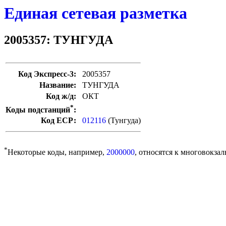
Единая сетевая разметка
2005357: ТУНГУДА
Код Экспресс-3:
2005357
Название:
ТУНГУДА
Код ж/д:
ОКТ
*
Коды подстанций
:
Код ЕСР:
012116
(Тунгуда)
*
Некоторые коды, например,
2000000
, относятся к многовокзал