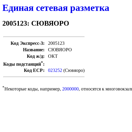
Единая сетевая разметка
2005123: СЮВЯОРО
Код Экспресс-3:
2005123
Название:
СЮВЯОРО
Код ж/д:
ОКТ
*
Коды подстанций
:
Код ЕСР:
023252
(Сювяоро)
*
Некоторые коды, например,
2000000
, относятся к многовокзал