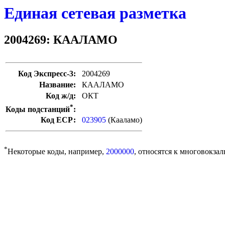
Единая сетевая разметка
2004269: КААЛАМО
Код Экспресс-3:
2004269
Название:
КААЛАМО
Код ж/д:
ОКТ
*
Коды подстанций
:
Код ЕСР:
023905
(Кааламо)
*
Некоторые коды, например,
2000000
, относятся к многовокзал