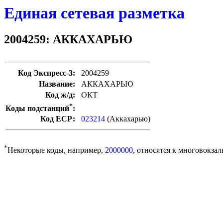
Единая сетевая разметка
2004259: АККАХАРЬЮ
Код Экспресс-3:
2004259
Название:
АККАХАРЬЮ
Код ж/д:
ОКТ
*
Коды подстанций
:
Код ЕСР:
023214
(Аккахарью)
*
Некоторые коды, например,
2000000
, относятся к многовокзал