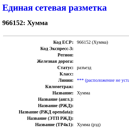
Единая сетевая разметка
966152: Хумма
Код ЕСР:
966152 (Хумма)
Код Экспресс-3:
Регион:
Железная дорога:
Статус:
разъезд
Класс:
Линии:
*** (расположение не уст
Километраж:
Название:
Хумма
Название (англ.):
Название (РЖД):
Название (РЖД opendata):
Название (ЭТП РЖД):
Название (ТР4к1):
Хумма (рзд)